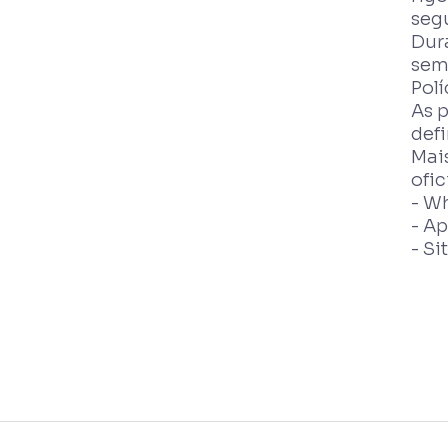
segu
Dur
sem
Polí
As 
defi
Mai
ofic
- W
- A
- Si