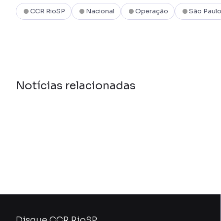
CCR RioSP
Nacional
Operação
São Paul
Notícias relacionadas
Disque CCR RioSP