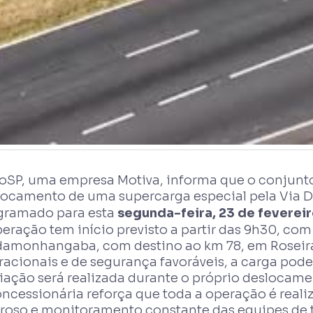
ioSP, uma empresa Motiva, informa que o conjunto
locamento de uma supercarga especial pela Via D
gramado para esta
segunda-feira, 23 de feverei
eração tem início previsto a partir das 9h30, com
damonhangaba, com destino ao km 78, em Roseira
acionais e de segurança favoráveis, a carga poder
liação será realizada durante o próprio deslocame
oncessionária reforça que toda a operação é rea
oroso e monitoramento constante das equipes de t