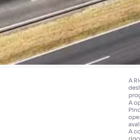
A R
des
pro
A op
Pin
oper
ava
A c
rig