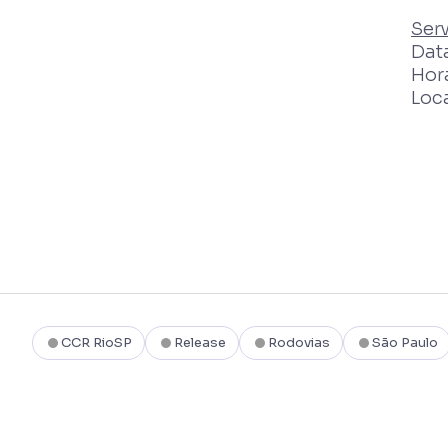
Ser
Data
Horá
Loca
CCR RioSP
Release
Rodovias
São Paulo