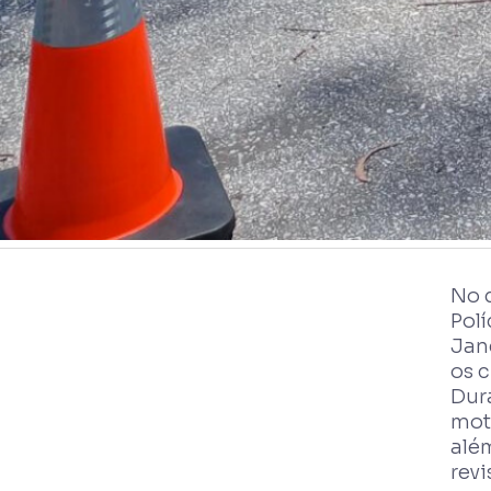
No 
Polí
Jane
os c
Dur
mot
além
rev