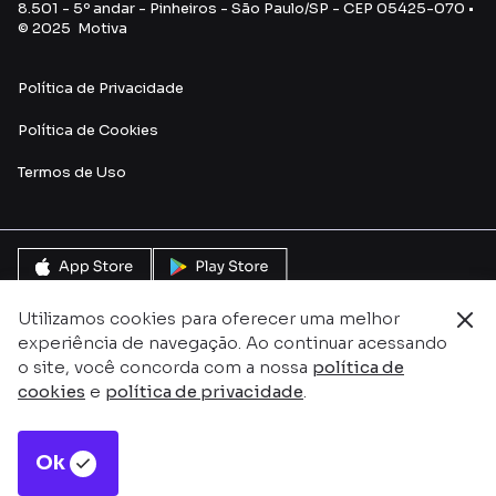
8.501 - 5º andar - Pinheiros - São Paulo/SP - CEP 05425-070 •
© 2025 Motiva
Política de Privacidade
Política de Cookies
Termos de Uso
Utilizamos cookies para oferecer uma melhor
experiência de navegação. Ao continuar acessando
o site, você concorda com a nossa
política de
cookies
e
política de privacidade
.
Ok
Este site é protegido pelo reCAPTCHA e pela
Política de
Privacidade
e
Termos de serviço do Google.