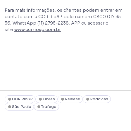
Para mais informações, os clientes podem entrar em
contato com a CCR RioSP pelo número 0800 017 35
36, WhatsApp (11) 2795-2238, APP ou acessar o
site
www.ccrriosp.com.br
.
CCR RioSP
Obras
Release
Rodovias
São Paulo
Tráfego