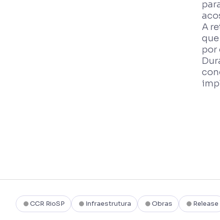
para
aco
A r
que
por
Dura
conc
impl
CCR RioSP
Infraestrutura
Obras
Release