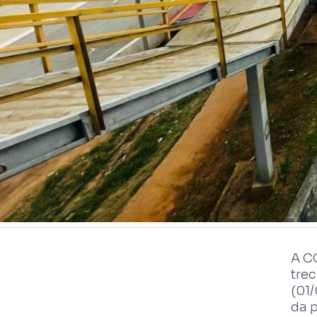
A C
trec
(01/
da p