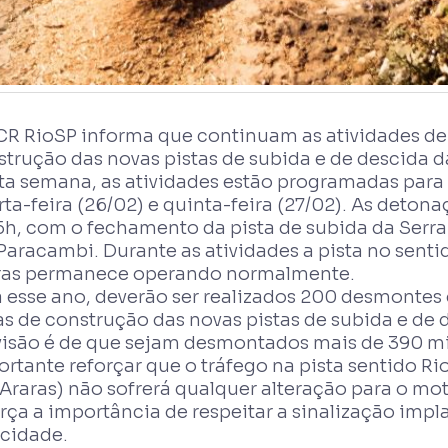
CR RioSP informa que continuam as atividades de
trução das novas pistas de subida e de descida da
ta semana, as atividades estão programadas para a
rta-feira (26/02) e quinta-feira (27/02). As deto
5h, com o fechamento da pista de subida da Serra 
aracambi. Durante as atividades a pista no senti
ras permanece operando normalmente.
a esse ano, deverão ser realizados 200 desmontes
s de construção das novas pistas de subida e de d
visão é de que sejam desmontados mais de 390 mil
rtante reforçar que o tráfego na pista sentido Ri
Araras) não sofrerá qualquer alteração para o mot
rça a importância de respeitar a sinalização impla
ocidade.