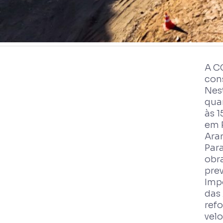
A C
cons
Nes
qua
às 1
em P
Ara
Par
obra
pre
Impo
das 
refo
vel