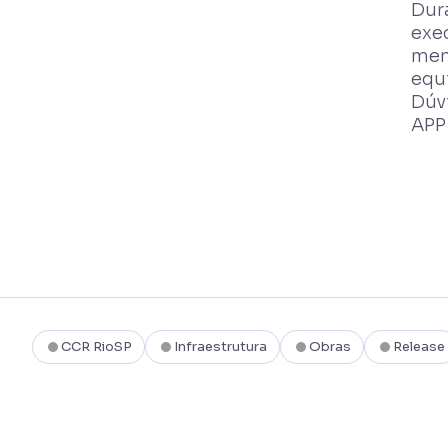
Dur
exec
men
equ
Dúv
APP
CCR RioSP
Infraestrutura
Obras
Release