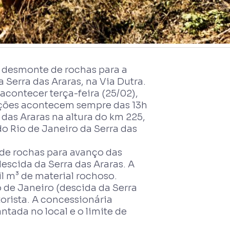
 desmonte de rochas para a
 Serra das Araras, na Via Dutra.
contecer terça-feira (25/02),
nações acontecem sempre das 13h
das Araras na altura do km 225,
do Rio de Janeiro da Serra das
 de rochas para avanço das
escida da Serra das Araras. A
 m³ de material rochoso.
o de Janeiro (descida da Serra
orista. A concessionária
ntada no local e o limite de