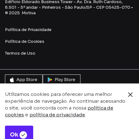
Edifício Eldorado Business Tower - Av. Dra. Ruth Cardoso,
8.501 - 5º andar - Pinheiros - São Paulo/SP - CEP 05425-070 •
© 2025 Motiva
Política de Privacidade
Política de Cookies
Termos de Uso
Utilizamos cookies para oferecer uma melhor
experiência de navegação. Ao continuar acessando
o site, você concorda com a nossa
política de
cookies
e
política de privacidade
.
Ok
Este site é protegido pelo reCAPTCHA e pela
Política de