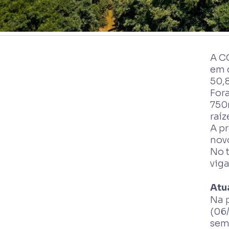
A C
em 
50,8
For
750
raí
A p
novo
No t
vig
Atu
Na 
(06/
sema