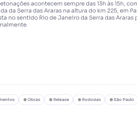
detonações acontecem sempre das 13h às 15h, com
da da Serra das Araras na altura do km 225, em P
ista no sentido Rio de Janeiro da Serra das Arar
malmente.
imentos
Obras
Release
Rodovias
São Paulo