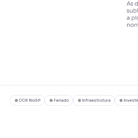
As 
subi
a p
nor
CCR RioSP
Feriado
Infraestrutura
Invest