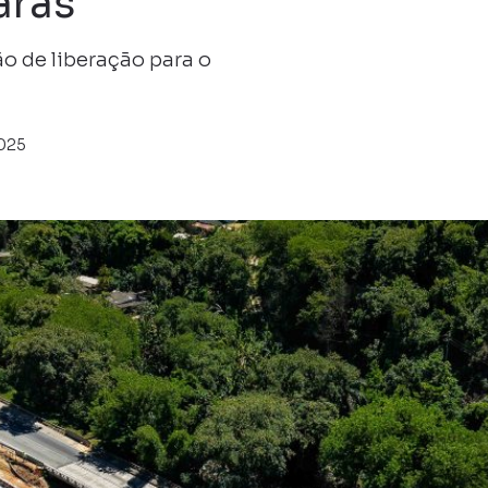
aras
ão de liberação para o
025