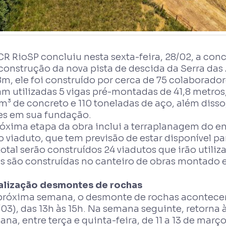
CR RioSP concluiu nesta sexta-feira, 28/02, a co
construção da nova pista de descida da Serra das
m, ele foi construído por cerca de 75 colaborador
am utilizadas 5 vigas pré-montadas de 41,8 metros
m³ de concreto e 110 toneladas de aço, além diss
zes em sua fundação.
róxima etapa da obra inclui a terraplanagem do e
 viaduto, que tem previsão de estar disponível p
otal serão construídos 24 viadutos que irão utiliz
as são construídas no canteiro de obras montado 
alização desmontes de rochas
próxima semana, o desmonte de rochas acontecer
03), das 13h às 15h. Na semana seguinte, retorna 
na, entre terça e quinta-feira, de 11 a 13 de março