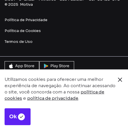
© 2025 Motiva
Política de Privacidade
Política de Cookies
Termos de Uso
Utilizamos cookies para oferecer uma melhor
experiência de navegação. Ao continuar acessando
o site, você concorda com a nossa
política de
cookies
e
política de privacidade
.
Ok
Este site é protegido pelo reCAPTCHA e pela
Política de
Privacidade
e
Termos de serviço do Google.