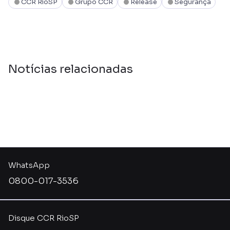
CCR RioSP
Grupo CCR
Release
Segurança
Notícias relacionadas
WhatsApp
0800-017-3536
Disque CCR RioSP