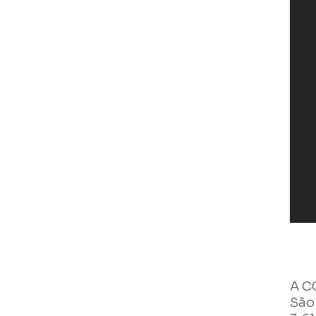
A C
São 