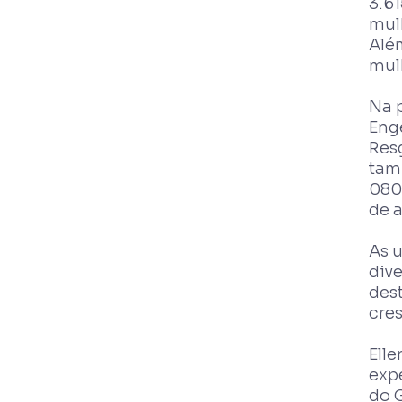
3.6
mul
Alé
mul
Na 
Eng
Resg
tam
080
de 
As 
div
des
cre
Elle
exp
do 