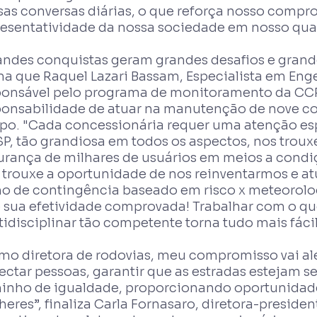
as conversas diárias, o que reforça nosso compro
resentatividade da nossa sociedade em nosso quad
andes conquistas geram grandes desafios e grand
ma que Raquel Lazari Bassam, Especialista em Eng
ponsável pelo programa de monitoramento da CCR
ponsabilidade de atuar na manutenção de nove c
po. "Cada concessionária requer uma atenção es
P, tão grandiosa em todos os aspectos, nos troux
urança de milhares de usuários em meios a cond
 trouxe a oportunidade de nos reinventarmos e 
no de contingência baseado em risco x meteorolog
e sua efetividade comprovada! Trabalhar com o 
idisciplinar tão competente torna tudo mais fácil
mo diretora de rodovias, meu compromisso vai alé
ctar pessoas, garantir que as estradas estejam s
inho de igualdade, proporcionando oportunidade
eres”, finaliza Carla Fornasaro, diretora-preside