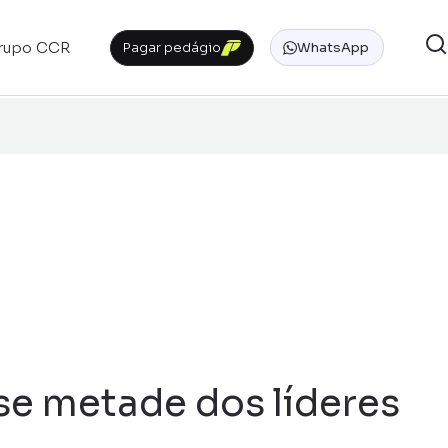
rupo CCR
Pagar pedágio
WhatsApp
se metade dos líderes