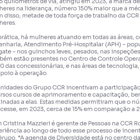
15 quilômetros de via, atingiu em 2023, a marca
heres na liderança, número 150% maior que a méd
m disso, metade de toda força de trabalho da CC
heres.
prática, há mulheres atuando em todas as áreas,
enharia, Atendimento Pré-Hospitalar (APH) – p
ate – nos guinchos leves, pesados, nas inspeções
bém estão presentes no Centro de Controle Opera
0 das concessionárias, e nas áreas de tecnologi
apoio à operação.
unidades do Grupo CCR incentivam a participação 
ersos cursos de aprimoramento e capacitação, b
tinadas a elas. Estas medidas permitiram que o n
scesse, em 2023, cerca de 15% em comparação a 
n Cristina Mazzieri é gerente de Pessoas na CCR R
eriência ao longo de todo esse processo de incent
Grupo. “A agenda de Diversidade está no centro da