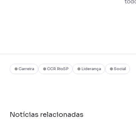
tod
Carreira
CCR RioSP
Liderança
Social
Notícias relacionadas