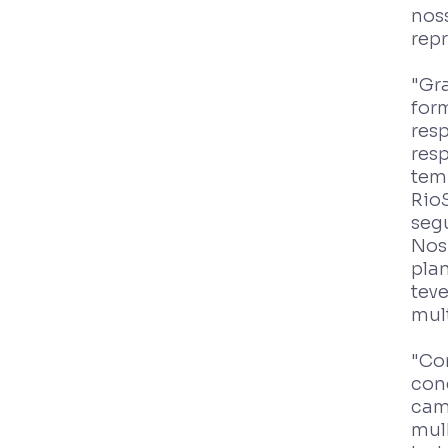
noss
rep
"Gr
for
res
res
tem
RioS
seg
Nos
pla
tev
mult
"Co
cone
cam
mulh