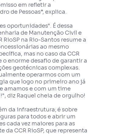
misso em refletir a
ro de Pessoas”, explica.
es oportunidades". É dessa
enharia de Manutenção Civil e
 RioSP na Rio-Santos resume a
oncessionárias ao mesmo
pecífica, mas no caso da CCR
e o enorme desafio de garantir a
ições geotécnicas complexas.
atualmente operarmos com um
ia que logo no primeiro ano já
que amamos e com um time
!", diz Raquel cheia de orgulho!
m da infraestrutura; é sobre
eguras para todos e abrir um
s cada vez maiores para as
nte da CCR RioSP, que representa