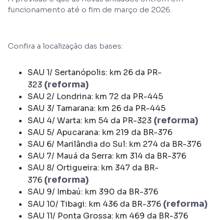
funcionamento até o fim de março de 2026.
Confira a localização das bases:
SAU 1/ Sertanópolis: km 26 da PR-
(reforma)
323
SAU 2/ Londrina: km 72 da PR-445
SAU 3/ Tamarana: km 26 da PR-445
(reforma)
SAU 4/ Warta: km 54 da PR-323
SAU 5/ Apucarana: km 219 da BR-376
SAU 6/ Marilândia do Sul: km 274 da BR-376
SAU 7/ Mauá da Serra: km 314 da BR-376
SAU 8/ Ortigueira: km 347 da BR-
(reforma)
376
SAU 9/ Imbaú: km 390 da BR-376
(reforma)
SAU 10/ Tibagi: km 436 da BR-376
SAU 11/ Ponta Grossa: km 469 da BR-376