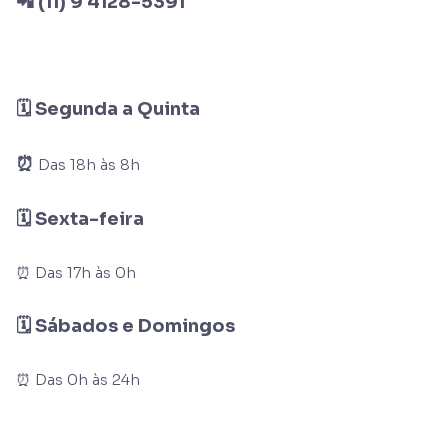
📲 (11) 9 4128-5391
🗓 Segunda a Quinta
⏰
Das 18h às 8h
🗓 Sexta-feira
⏰ Das 17h às 0h
🗓 Sábados e Domingos
⏰ Das 0h às 24h