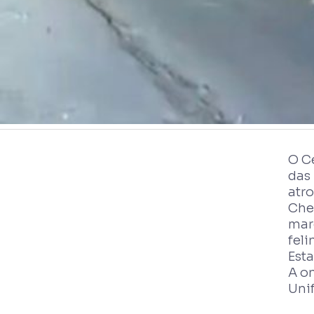
O C
das
atr
Cheg
marg
feli
Esta
A o
Unif