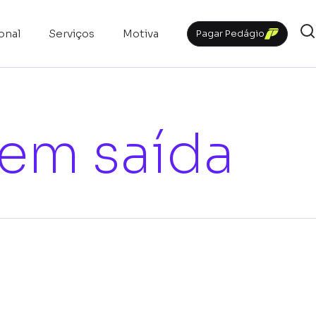
ional
Serviços
Motiva
Pagar Pedágio
em saída