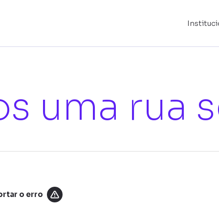
Instituc
s uma rua s
rtar o erro