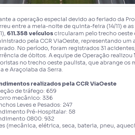
ante a operação especial devido ao feriado da Pr
reu entre a meia-noite de quinta-feira (14/11) e 
11),
611.358 veículos
circularam pelo trecho oeste 
inistrado pela CCR ViaOeste, representando um
erado. No período, foram registrados 31 acidentes
rrência de óbitos. A equipe de Operação realizou
ristas no trecho oeste paulista, que abrange os m
a e Araçoiaba da Serra.
ndimentos realizados pela CCR ViaOeste
peção de tráfego: 659
orro mecânico: 336
nchos Leves e Pesados: 247
ndimento Pré-Hospitalar: 58
ndimento 0800: 932
s (mecânica, elétrica, seca, bateria, pneu, aquec