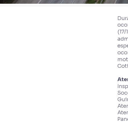
Dur
ocor
(17/
adm
esp
oco
moto
Coti
Ate
Ins
Soc
Gui
Ate
Ate
Pane