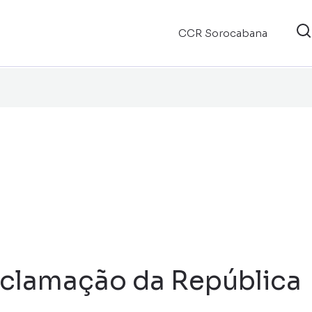
CCR Sorocabana
oclamação da República