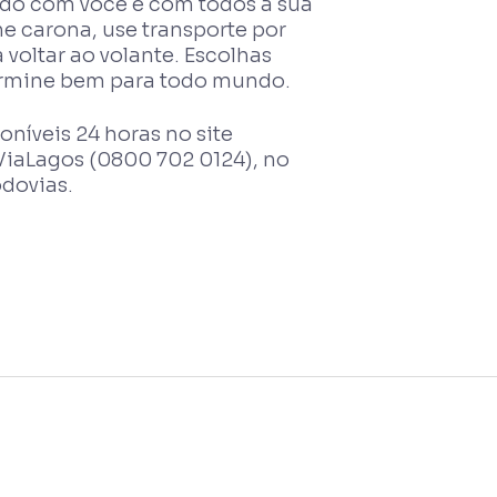
dado com você e com todos à sua
ine carona, use transporte por
voltar ao volante. Escolhas
termine bem para todo mundo.
níveis 24 horas no site
ViaLagos (0800 702 0124), no
dovias.