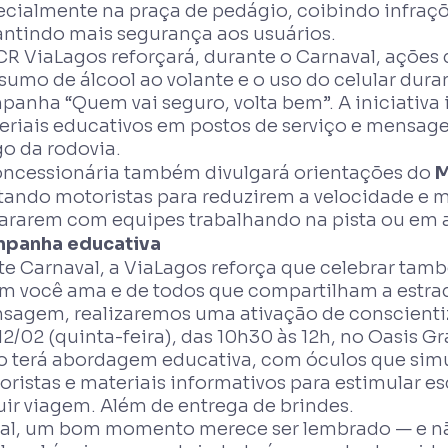
ecialmente na praça de pedágio, coibindo infraç
antindo mais segurança aos usuários.
CR ViaLagos reforçará, durante o Carnaval, ações
umo de álcool ao volante e o uso do celular dura
anha “Quem vai seguro, volta bem”. A iniciativa i
eriais educativos em postos de serviço e mensage
go da rodovia.
oncessionária também divulgará orientações do
M
rtando motoristas para reduzirem a velocidade e 
ararem com equipes trabalhando na pista ou em 
panha educativa
te Carnaval, a ViaLagos reforça que celebrar tamb
m você ama e de todos que compartilham a estrad
sagem, realizaremos uma ativação de conscientiz
12/02 (quinta-feira), das 10h30 às 12h, no Oasis Gr
o terá abordagem educativa, com óculos que sim
ristas e materiais informativos para estimular e
uir viagem. Além de entrega de brindes.
nal, um bom momento merece ser lembrado — e não