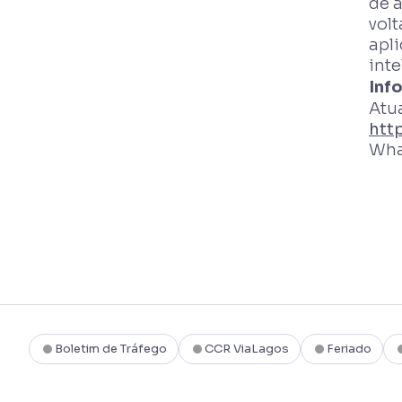
de 
volt
apli
int
Inf
Atua
htt
Wha
Boletim de Tráfego
CCR ViaLagos
Feriado