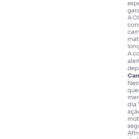
esp
gar
A C
cons
camp
mat
lon
A c
ale
dep
Cam
Nes
que
men
dia 
açã
moto
seg
Afi