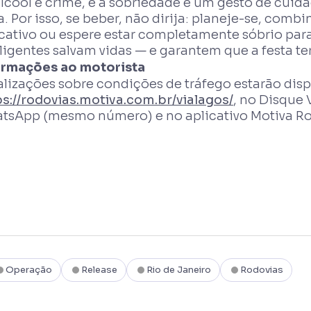
álcool é crime, e a sobriedade é um gesto de cui
a. Por isso, se beber, não dirija: planeje-se, comb
cativo ou espere estar completamente sóbrio para 
eligentes salvam vidas — e garantem que a festa 
ormações ao motorista
lizações sobre condições de tráfego estarão dispo
ps://rodovias.motiva.com.br/vialagos/
, no Disque 
tsApp (mesmo número) e no aplicativo Motiva Ro
Operação
Release
Rio de Janeiro
Rodovias