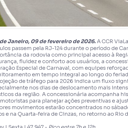
 de Janeiro, 09 de fevereiro de 2026.
A CCR ViaLa
culos passem pela RJ-124 durante o período de Ca
ortância da rodovia como principal acesso à Regiã
urança, fluidez e conforto aos usuários, a conces
ração Especial de Carnaval, com equipes reforça
itoramento em tempo integral ao longo do feria
ojeção de tráfego para 2026 indica um fluxo signi
ecialmente nos dias de deslocamento mais intens
ísticos da região. A concessionária acompanha 
motoristas para planejar ações preventivas e ajus
ores movimentos estarão concentrados no sábado
s e na Quarta-feira de Cinzas, no retorno ao Rio 
ev | Sexta | 47.947 -
Pico entre 7h e 12h