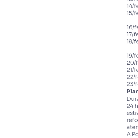
14/f
15/f
16/f
17/f
18/f
19/f
20/f
21/f
22/f
23/f
Pla
Dur
24 
est
refo
ate
A Po