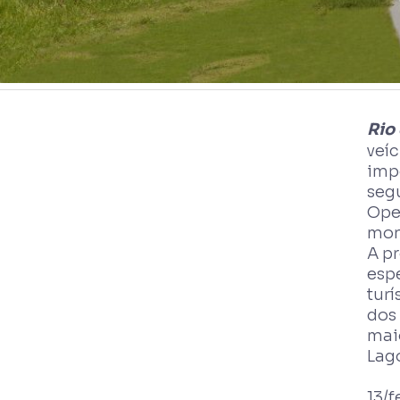
Rio
veí
imp
seg
Ope
mon
A pr
esp
tur
dos 
mai
Lago
13/f