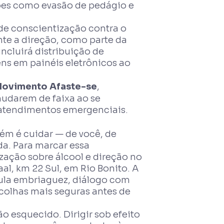
ões como evasão de pedágio e
 de conscientização contra o
nte a direção, como parte da
ncluirá distribuição de
ns em painéis eletrônicos ao
ovimento Afaste-se
,
mudarem de faixa ao se
atendimentos emergenciais.
ém é cuidar — de você, de
a. Para marcar essa
ação sobre álcool e direção no
aal, km 22 Sul, em Rio Bonito. A
ula embriaguez, diálogo com
scolhas mais seguras antes de
 esquecido. Dirigir sob efeito