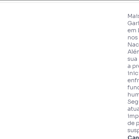
Mai
Gar
em 
nos 
Nac
Alé
sua
a p
inic
enf
fun
hum
Seg
atu
imp
de 
susp
Can