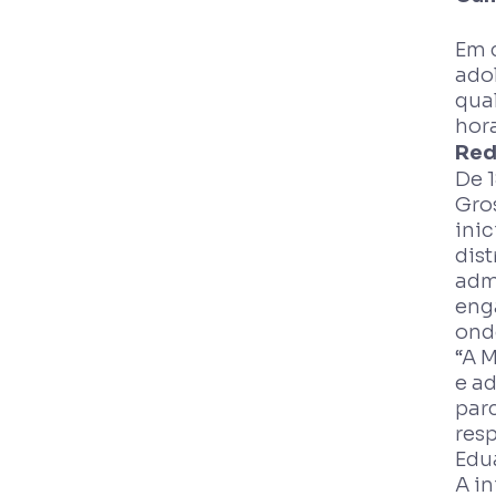
Em 
adol
qual
hor
Red
De 1
Gros
inic
dis
admi
eng
ond
“A M
e a
par
res
Edu
A in