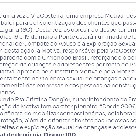
s uma vez a ViaCosteira, uma empresa Motiva, des
ibaldi para conscientização dos clientes que pass
Laguna (SC). Desta vez, as cores irão despertar 
dias 18 e 19 de maio a Ponte estará iluminada de 
ional de Combate ao Abuso e à Exploração Sexual
m desta ação, a Motiva, responsável pela ViaCoste
 parceria com a Childhood Brasil, reforçando o 
roteção de crianças e adolescentes por meio do P
iativa, apoiada pelo Instituto Motiva e pela Motiv
rentamento da violência sexual de crianças e ado
damental das empresas e das pessoas na constru
anos.
undo Eva Cristina Dengler, superintendente de Pr
ação da Motiva tem caráter pioneiro. “Desde 2006
ortância de mobilizar concessionárias, colaborad
proteção, além de orientar clientes das rodovias 
eitas de exploração sexual de crianças e adolesc
al de denúncia: Disque 100