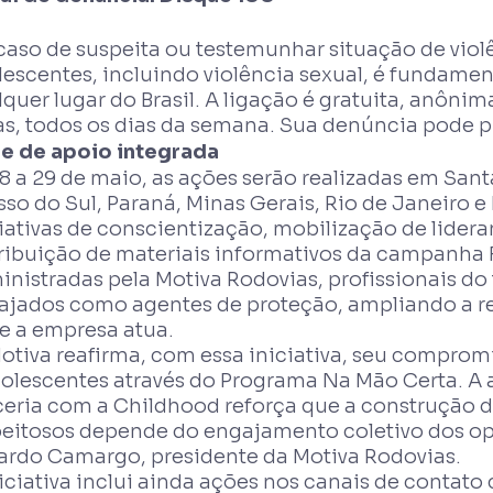
caso de suspeita ou testemunhar situação de violê
escentes, incluindo violência sexual, é fundamen
quer lugar do Brasil. A ligação é gratuita, anôn
as, todos os dias da semana. Sua denúncia pode p
e de apoio integrada
8 a 29 de maio, as ações serão realizadas em Sant
so do Sul, Paraná, Minas Gerais, Rio de Janeiro 
iativas de conscientização, mobilização de lider
tribuição de materiais informativos da campanha 
nistradas pela Motiva Rodovias, profissionais do 
ajados como agentes de proteção, ampliando a red
e a empresa atua.
otiva reafirma, com essa iniciativa, seu comprom
dolescentes através do Programa Na Mão Certa. 
ceria com a Childhood reforça que a construção 
peitosos depende do engajamento coletivo dos ope
ardo Camargo, presidente da Motiva Rodovias.
iciativa inclui ainda ações nos canais de contato