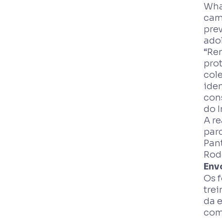
Wha
cam
pre
ado
“Re
pro
col
iden
con
do I
A re
par
Pan
Rod
Env
Os f
tre
da e
com