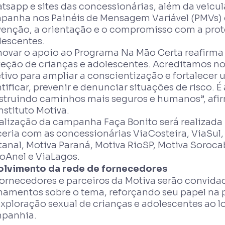
tsapp e sites das concessionárias, além da veic
panha nos Painéis de Mensagem Variável (PMVs) d
venção, a orientação e o compromisso com a prot
lescentes.
novar o apoio ao Programa Na Mão Certa reafirm
teção de crianças e adolescentes. Acreditamos n
etivo para ampliar a conscientização e fortalecer
tificar, prevenir e denunciar situações de risco.
struindo caminhos mais seguros e humanos”, afir
nstituto Motiva.
alização da campanha Faça Bonito será realizada 
ceria com as concessionárias ViaCosteira, ViaSul,
tanal, Motiva Paraná, Motiva RioSP, Motiva Soroca
oAnel e ViaLagos.
olvimento da rede de fornecedores
ornecedores e parceiros da Motiva serão convidad
inamentos sobre o tema, reforçando seu papel na
xploração sexual de crianças e adolescentes ao l
panhia.