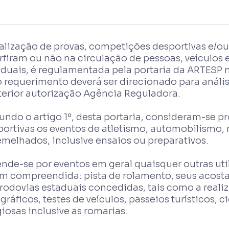
ealização de provas, competições desportivas e/o
rfiram ou não na circulação de pessoas, veículos 
duais, é regulamentada pela portaria da ARTESP n
o requerimento deverá ser direcionado para anális
terior autorização Agência Reguladora.
undo o artigo 1º, desta portaria, consideram-se 
portivas os eventos de atletismo, automobilismo,
emelhados, inclusive ensaios ou preparativos.
nde-se por eventos em geral quaisquer outras uti
im compreendida: pista de rolamento, seus acost
rodovias estaduais concedidas, tais como a realiz
gráficos, testes de veículos, passeios turísticos, 
giosas inclusive as romarias.