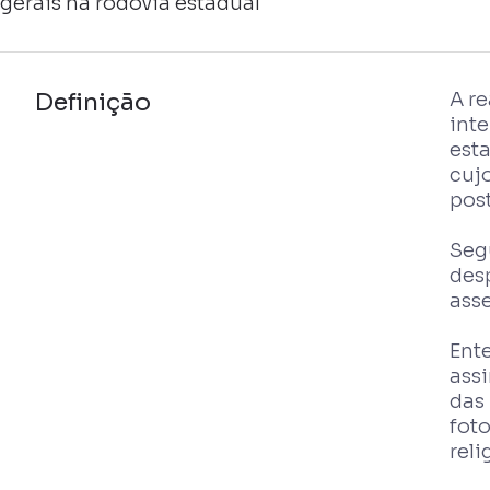
gerais na rodovia estadual
Definição
A r
inte
esta
cuj
pos
Seg
des
ass
Ente
ass
das 
foto
reli