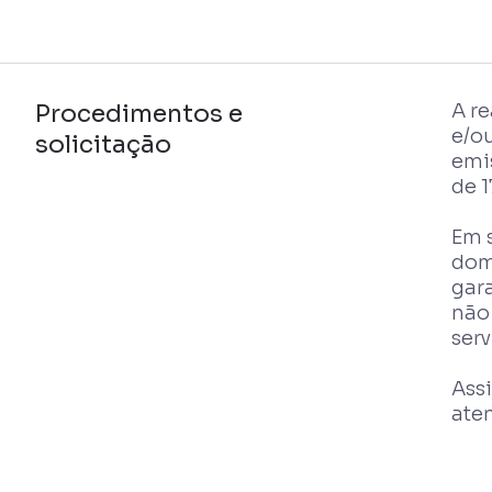
Procedimentos e
A r
e/o
solicitação
emis
de 1
Em s
dom
gar
não 
serv
Assi
aten