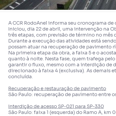
A CCR RodoAnel informa seu cronograma de obr
Iniciou, dia 22 de abril, uma intervenção na 
três etapas, com previsão de término no mês 
Durante a execução das atividades está sendo
possam atuar na recuperação de pavimento rígi
Na primeira etapa da obra, a faixa 5 e o aco
quanto à noite. Nesta fase, quem trafega pelo 
garantir o fluxo, mesmo com a interdição de 
direcionado à faixa 4 (exclusiva). As demais 
concluída.
Recuperação e restauração de pavimento
São Paulo: recuperação de pavimento entre os
Interdição de acesso SP-021 para SP-330
São Paulo: faixa 1 (esquerda) do Ramo A, km 0