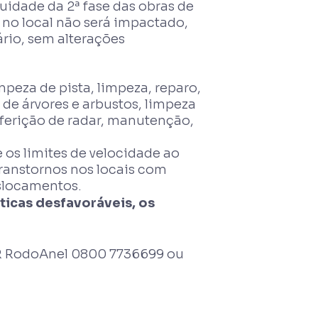
nuidade da 2ª fase das obras de
o no local não será impactado,
ário, sem alterações
mpeza de pista, limpeza, reparo,
 de árvores e arbustos, limpeza
 aferição de radar, manutenção,
 os limites de velocidade ao
 transtornos nos locais com
eslocamentos.
ticas desfavoráveis, os
R RodoAnel 0800 7736699 ou