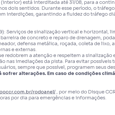
nterior) está interditada até 31/08, para a conti
nos dois sentidos. Durante esse período, o tráfeg
m interdições, garantindo a fluidez do tráfego di
: Serviços de sinalização vertical e horizontal, li
e barreira de concreto e reparo de drenagem, poda
neador, defensa metálica, roçada, coleta de lixo,
rnas e externas.
e redobrem a atenção e respeitem a sinalização e
ão nas imediações da pista. Para evitar possíveis
usuários, sempre que possível, programem seus d
sofrer alterações. Em caso de condições climá
upoccr.com.br/rodoanel/
, por meio do Disque CC
horas por dia para emergências e informações.