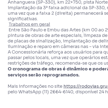
Anhanguera (SP-330), km 22+750, pista Norte (i
implantação da 3ª faixa adicional da SP-330, 
uma vez que a faixa 2 (direita) permanecerá se
significativas.
Trabalhos em geral
Entre São Paulo e Embu das Artes (km 00 ao 29)
pintura de obras de arte especiais, limpeza d
de placas de sinalização, implantação de deli
iluminação e reparo em câmeras nas – via inte
A Concessionária reforça aos usuários para qu
passar pelos locais, uma vez que operários est
restrições de tráfego, recomenda-se que os 
O cronograma de obras é dinâmico e poderá 
serviços serão reprogramados.
Mais informações no site
https://rodovias.gr
pelo WhatsApp (11) 2664-6140, disponível 24 