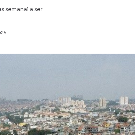
s semanal a ser
025