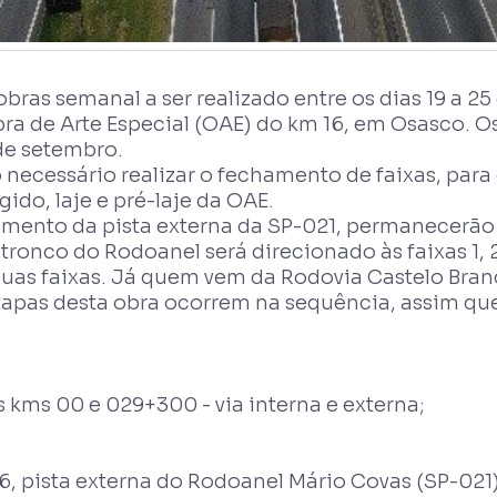
as semanal a ser realizado entre os dias 19 a 25
Obra de Arte Especial (OAE) do km 16, em Osasco. O
de setembro.
 necessário realizar o fechamento de faixas, par
do, laje e pré-laje da OAE.
stamento da pista externa da SP-021, permanecerão
tronco do Rodoanel será direcionado às faixas 1, 2
duas faixas. Já quem vem da Rodovia Castelo Bran
etapas desta obra ocorrem na sequência, assim que 
 kms 00 e 029+300 - via interna e externa;
6, pista externa do Rodoanel Mário Covas (SP-021)