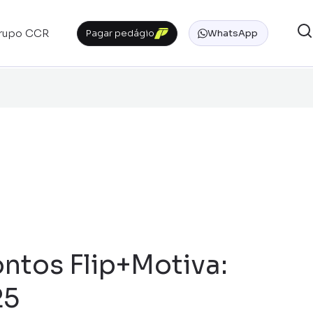
rupo CCR
Pagar pedágio
WhatsApp
ntos Flip+Motiva:
25